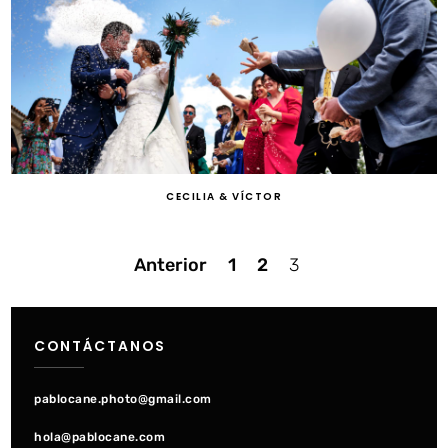
CECILIA & VÍCTOR
Navegación
Anterior
1
2
3
de
CONTÁCTANOS
entradas
pablocane.photo@gmail.com
hola@pablocane.com