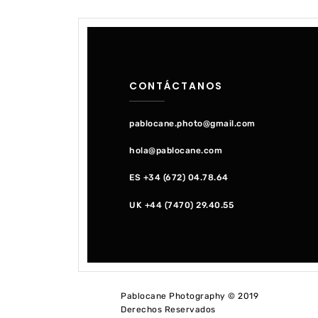
CONTÁCTANOS
pablocane.photo@gmail.com
hola@pablocane.com
ES +34 (672) 04.78.64
UK +44 (7470) 29.40.55
Pablocane Photography © 2019
Derechos Reservados