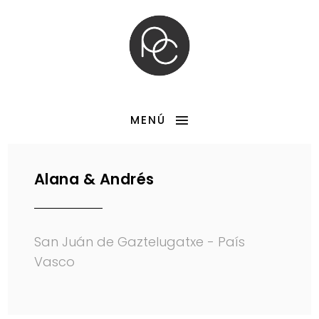
MENÚ
Alana & Andrés
San Juán de Gaztelugatxe - País
Vasco