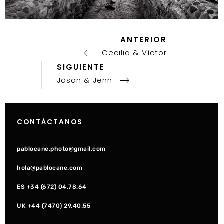
ANTERIOR
Publicación
Navegación
Anterior
Cecilia & Víctor
de
Publicación
SIGUIENTE
entradas
Siguiente
Jason & Jenn
CONTÁCTANOS
pablocane.photo@gmail.com
hola@pablocane.com
ES +34 (672) 04.78.64
UK +44 (7470) 29.40.55