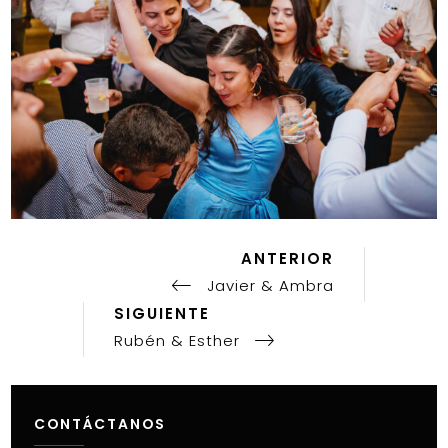
ANTERIOR
Publicación
Navegación
Anterior
Javier & Ambra
de
Publicación
SIGUIENTE
entradas
Siguiente
Rubén & Esther
CONTÁCTANOS