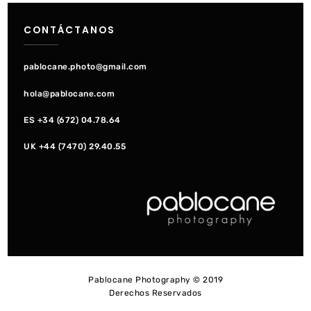
de
CONTÁCTANOS
entradas
pablocane.photo@gmail.com
hola@pablocane.com
ES +34 (672) 04.78.64
UK +44 (7470) 29.40.55
Pablocane Photography © 2019
Derechos Reservados